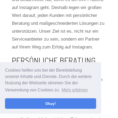
auf Instagram geht. Deshalb legen wir großen
Wert darauf, jeden Kunden mit persönlicher
Beratung und maßgeschneiderten Lösungen zu
unterstützen. Unser Ziel ist es, nicht nur ein
Serviceanbieter zu sein, sondern ein Partner
auf Ihrem Weg zum Erfolg auf Instagram.
PERSÖNLICHE BERATUNG
Cookies helfen uns bei der Bereitstellung
Von dem Moment an, in dem Sie sich für
unserer Inhalte und Dienste. Durch die weitere
unseren Service interessieren, steht Ihnen ein
Nutzung der Webseite stimmen Sie der
Team aus erfahrenen Social Media-Experten
Verwendung von Cookies zu.
Mehr erfahren
zur Seite. Wir nehmen uns die Zeit, Ihre Ziele
zu verstehen und bieten Ihnen eine auf Ihre
Okay!
Bedürfnisse zugeschnittene Beratung. Ob es